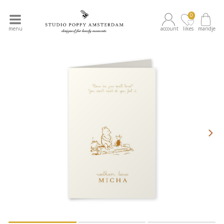
0
menu
account
likes
mandje