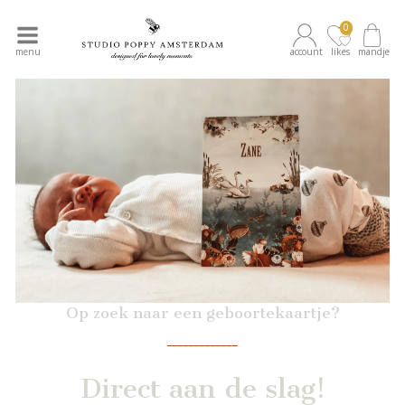
0
menu
account
likes
mandje
Op zoek naar een geboortekaartje?
_____________
Direct aan de slag!