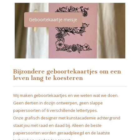
Geboortekaartje meisje
Bijzondere geboortekaartjes om een
leven lang te koesteren
Wij maken geboortekaartjes en we weten wat we doen.
Geen dertien in dozijn ontwerpen, geen slappe
papiersoorten of 6 verschillende lettertypes.
Onze grafisch designer met kunstacademie achtergrond
staat jou met raad en daad bij. Alleen de beste
papiersoorten worden geraadpleegd en de laatste