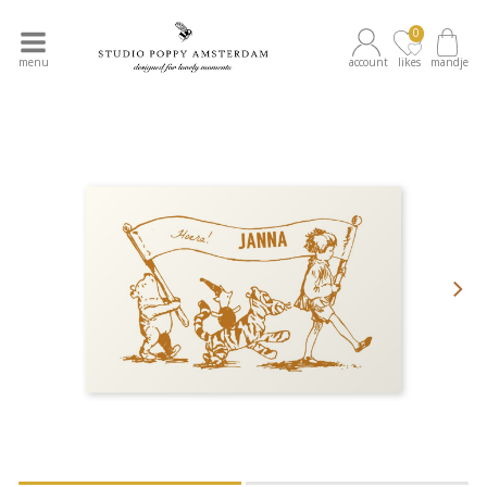
0
menu
account
likes
mandje