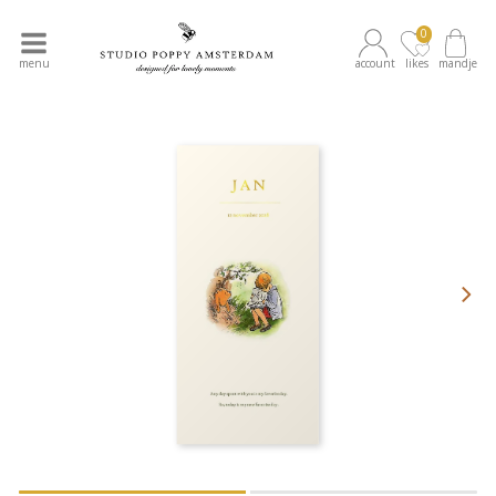
0
menu
account
likes
mandje