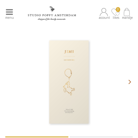
0
menu
account
likes
mandje