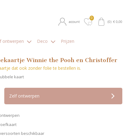
0
account
(
0
) €
0,00
lf ontwerpen
Deco
Prijzen
ekaartje Winnie the Pooh en Christoffer
artje dat ook zonder folie te bestellen is.
Dubbele kaart
op verlanglijstje
Zelf ontwerpen
f ontwerpen
roefkaart
piersoorten beschikbaar