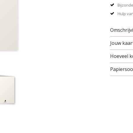
Bijzonde
Hulp van
Omschrijv
Jouw kaart
Hoeveel ko
Papiersoor