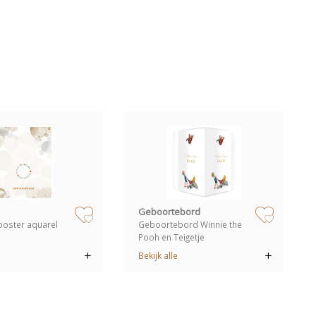
zet op verlanglijstje
zet op verlang
Geboortebord
oster aquarel
Geboortebord Winnie the
Pooh en Teigetje
Bekijk alle