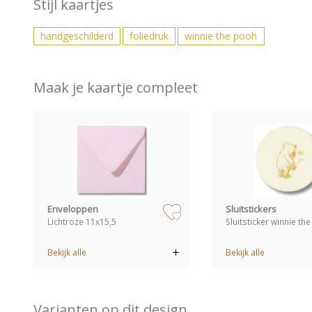
Stijl kaartjes
handgeschilderd
foliedruk
winnie the pooh
Maak je kaartje compleet
zet op verlanglijstje
Enveloppen
Sluitstickers
Lichtroze 11x15,5
Sluitsticker winnie th
Bekijk alle
Bekijk alle
Varianten op dit design