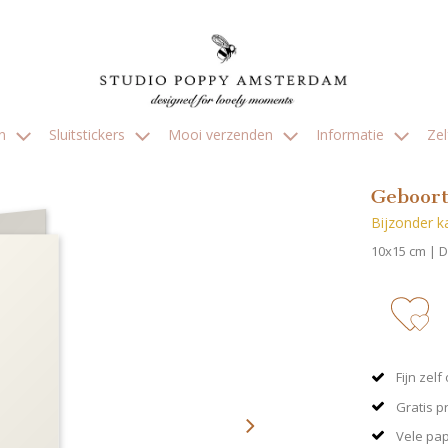
en
Sluitstickers
Mooi verzenden
Informatie
Ze
Geboort
Bijzonder ka
10x15 cm | 
zet 
Fijn zel
Gratis p
Vele pa