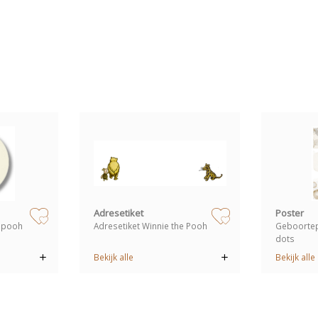
zet op verlanglijstje
zet op verlanglijstje
Adresetiket
Poster
e pooh
Adresetiket Winnie the Pooh
Geboortep
dots
Bekijk alle
Bekijk alle