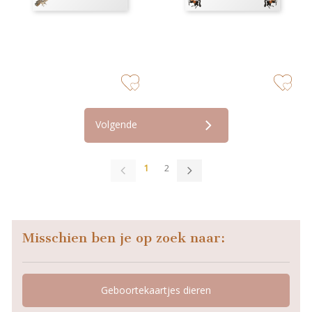
zet op verlanglijstje
zet op verla
Volgende
1
2
Misschien ben je op zoek naar:
Geboortekaartjes dieren