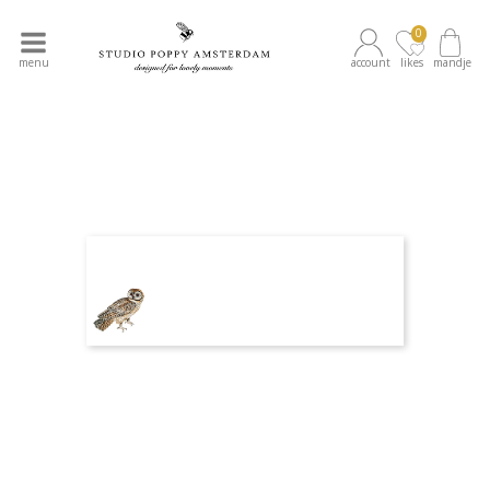
0
menu
account
likes
mandje