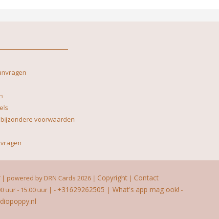
anvragen
n
els
 bijzondere voorwaarden
 vragen
Copyright
Contact
 | powered by DRN Cards 2026
|
|
+31629262505 | What's app mag ook!
00 uur - 15.00 uur |
-
-
diopoppy.nl