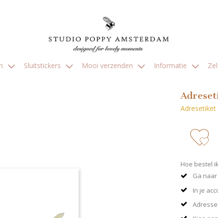
en
Sluitstickers
Mooi verzenden
Informatie
Ze
Adreset
Adresetiket
zet 
Hoe bestel i
Ga naar 
In je ac
Adresse