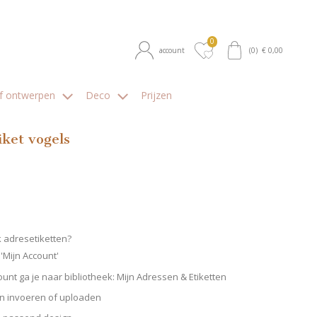
0
account
(
0
) €
0,00
lf ontwerpen
Deco
Prijzen
iket vogels
op verlanglijstje
k adresetiketten?
'Mijn Account'
count ga je naar bibliotheek: Mijn Adressen & Etiketten
n invoeren of uploaden