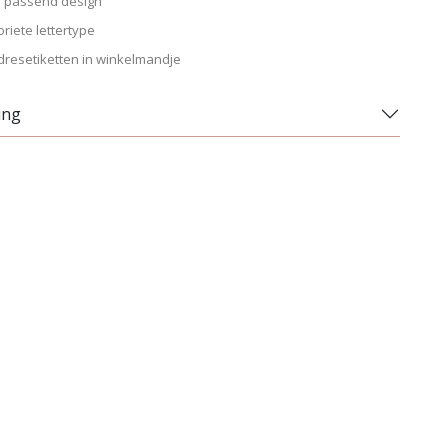
n passend design
oriete lettertype
dresetiketten in winkelmandje
ing