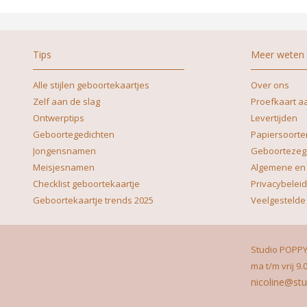
Tips
Meer weten
Alle stijlen geboortekaartjes
Over ons
Zelf aan de slag
Proefkaart a
Ontwerptips
Levertijden
Geboortegedichten
Papiersoorte
Jongensnamen
Geboortezeg
Meisjesnamen
Algemene en
Checklist geboortekaartje
Privacybeleid
Geboortekaartje trends 2025
Veelgestelde
Studio POPPY
ma t/m vrij 9.
nicoline@stu