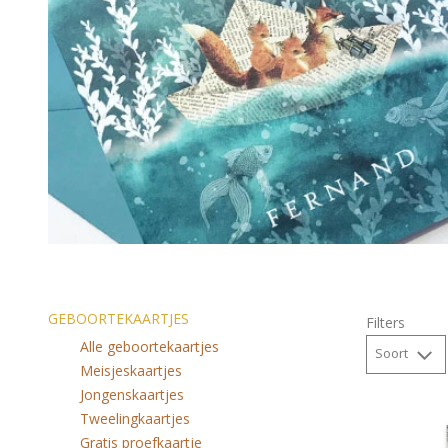
GEBOORTEKAARTJES
Filters
Alle geboortekaartjes
Soort
Meisjeskaartjes
Jongenskaartjes
Tweelingkaartjes
Gratis proefkaartje