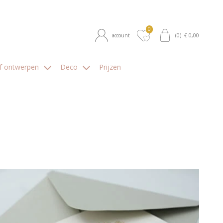
0
account
(
0
) €
0,00
lf ontwerpen
Deco
Prijzen