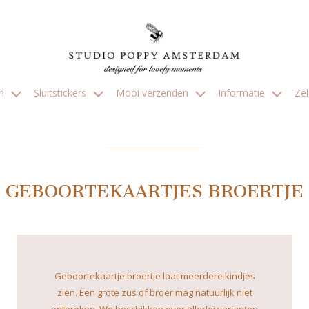
en
Sluitstickers
Mooi verzenden
Informatie
Ze
____________
GEBOORTEKAARTJES BROERTJE
Geboortekaartje broertje laat meerdere kindjes
zien. Een grote zus of broer mag natuurlijk niet
ontbreken. We beschikken over allerlei varianten