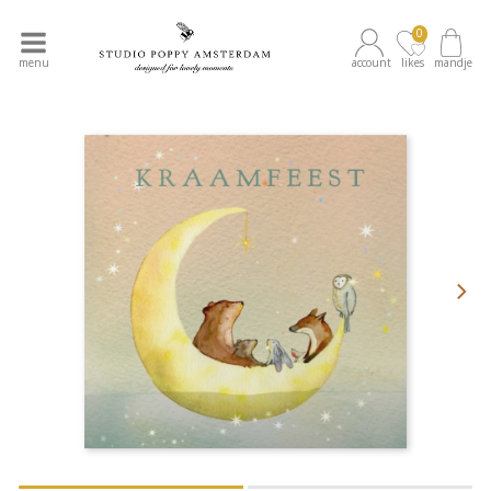
0
menu
account
likes
mandje