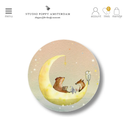
0
menu
account
likes
mandje