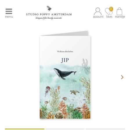
0
menu
account
likes
mandje