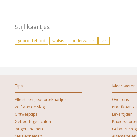
Stijl kaartjes
geboortebord
walvis
onderwater
vis
Tips
Meer weten
Alle stijlen geboortekaartjes
Over ons
Zelf aan de slag
Proefkaart a
Ontwerptips
Levertijden
Geboortegedichten
Papiersoorte
Jongensnamen
Geboortezeg
Meisjesnamen
Algemene en