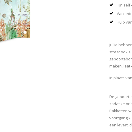
Fijn zel
Van ied
Hulp van
Jullie hebbe
straat ook z
geboortebord
maken, laat 
In plaats va
De geboorte
zodat ze on
Pakketten wo
voortgang k
een levertij