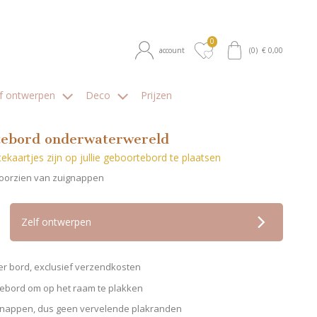
0
account
(
0
) €
0,00
lf ontwerpen
Deco
Prijzen
ebord onderwaterwereld
ekaartjes zijn op jullie geboortebord te plaatsen
voorzien van zuignappen
op verlanglijstje
Zelf ontwerpen
er bord, exclusief verzendkosten
ebord om op het raam te plakken
gnappen, dus geen vervelende plakranden