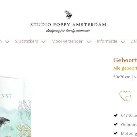
en
Sluitstickers
Mooi verzenden
Informatie
Ze
Geboort
Alle geboort
50x70 cm | 
zet 
€47,95 p
Geboort
Met zui