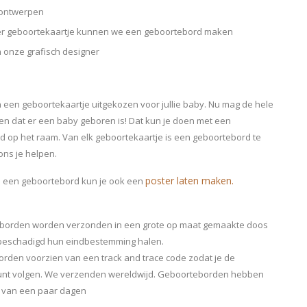
f ontwerpen
er geboortekaartje kunnen we een geboortebord maken
 onze grafisch designer
n een geboortekaartje uitgekozen voor jullie baby. Nu mag de hele
ien dat er een baby geboren is! Dat kun je doen met een
 op het raam. Van elk geboortekaartje is een geboortebord te
ons je helpen.
poster laten maken.
n een geboortebord kun je ook een
borden worden verzonden in een grote op maat gemaakte doos
beschadigd hun eindbestemming halen.
rden voorzien van een track and trace code zodat je de
unt volgen. We verzenden wereldwijd. Geboorteborden hebben
d van een paar dagen