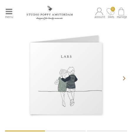
0
menu
account
likes
mandje