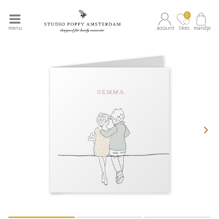
0
menu
account
likes
mandje