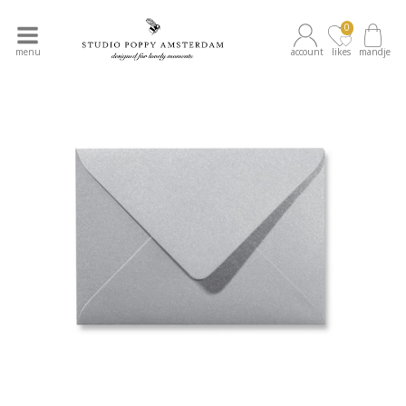
0
menu
account
likes
mandje