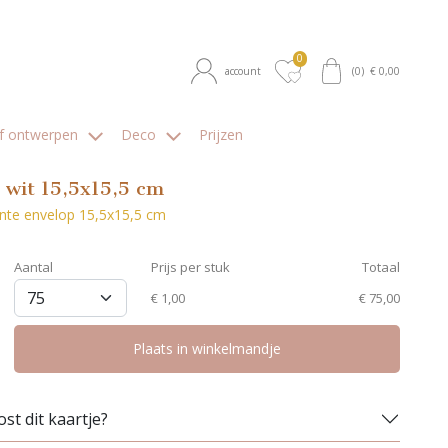
0
account
(
0
) €
0,00
lf ontwerpen
Deco
Prijzen
 wit 15,5x15,5 cm
ante envelop 15,5x15,5 cm
Aantal
Prijs per stuk
Totaal
€
1,00
€ 75,00
op verlanglijstje
Plaats in winkelmandje
st dit kaartje?