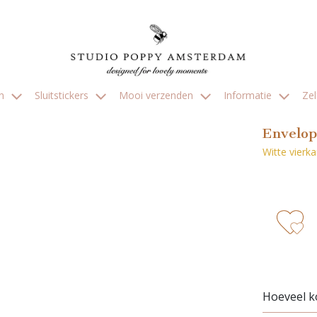
en
Sluitstickers
Mooi verzenden
Informatie
Ze
Envelop
Witte vierk
zet 
Hoeveel ko