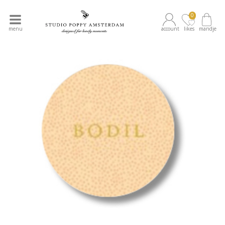
0
menu
account
likes
mandje