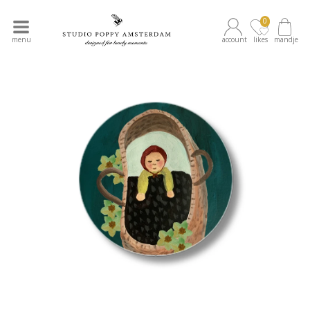
0
menu
account
likes
mandje