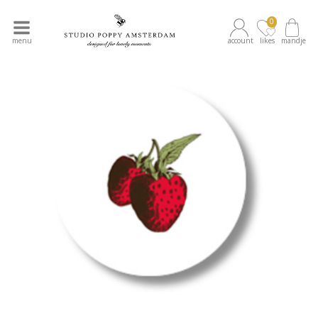
0
menu
account
likes
mandje