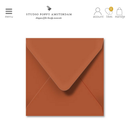
0
menu
account
likes
mandje