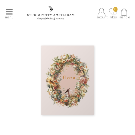
0
menu
account
likes
mandje