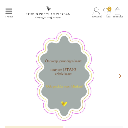
0
menu
account
likes
mandje