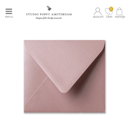
0
menu
account
likes
mandje