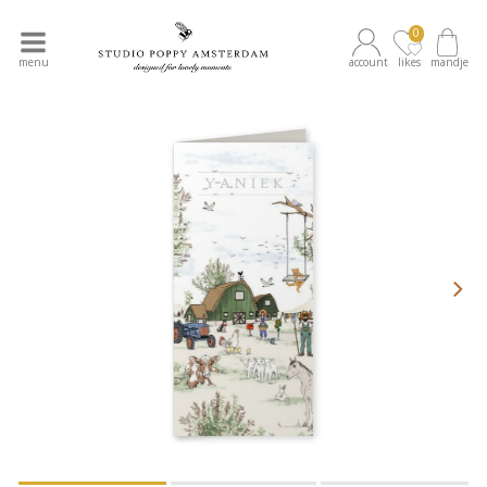
0
menu
account
likes
mandje