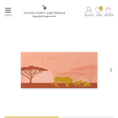
0
menu
account
likes
mandje