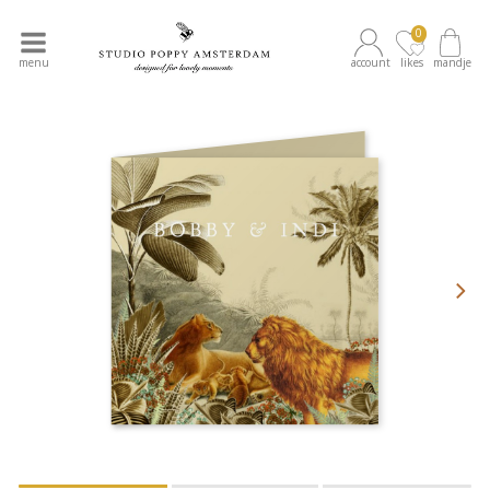
0
menu
account
likes
mandje