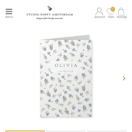
0
menu
account
likes
mandje