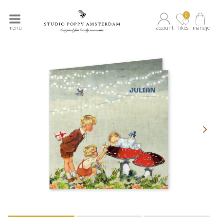
0
menu
account
likes
mandje