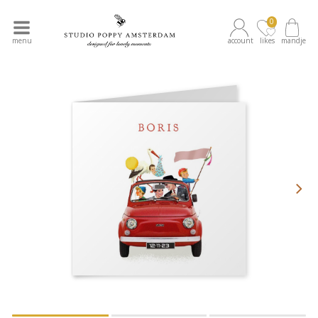
0
menu
account
likes
mandje