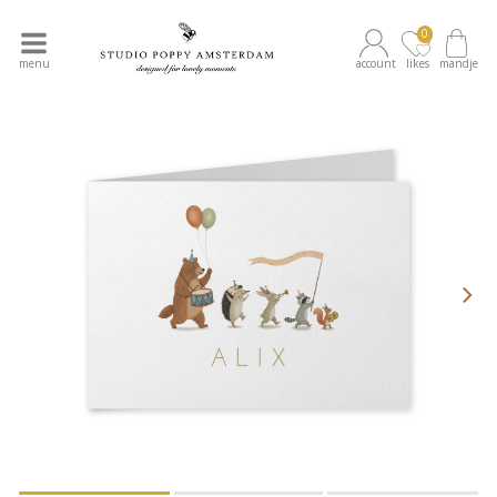
0
menu
account
likes
mandje