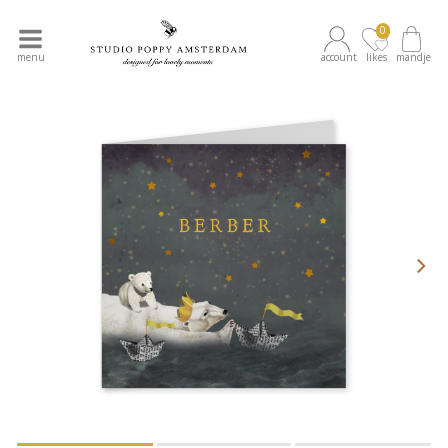
0
menu
account
likes
mandje