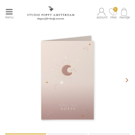
0
menu
account
likes
mandje