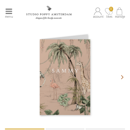
0
menu
account
likes
mandje