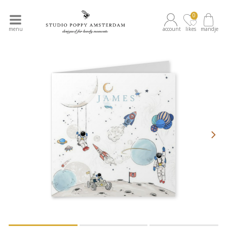
0
menu
account
likes
mandje