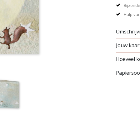
Bijzonde
Hulp van
Omschrijv
Jouw kaart
Hoeveel ko
Papiersoor