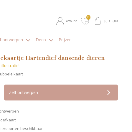
0
account
(
0
) €
0,00
lf ontwerpen
Deco
Prijzen
ekaartje Hartendief dansende dieren
illustratie!
Dubbele kaart
op verlanglijstje
Zelf ontwerpen
f ontwerpen
roefkaart
piersoorten beschikbaar