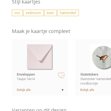
Stijl kaartjes
vos
eekhoorn
beer
hartendief
Maak je kaartje compleet
zet op verlanglijstje
Enveloppen
Sluitstickers
Taupe 14x14
Sluitsticker Hartendie
roodborstje
Bekijk alle
Bekijk alle
Varianten op dit design