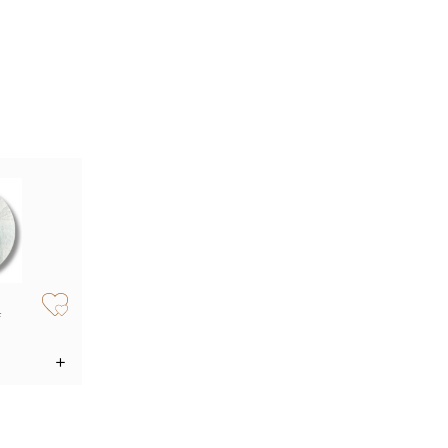
zet op verlanglijstje
f