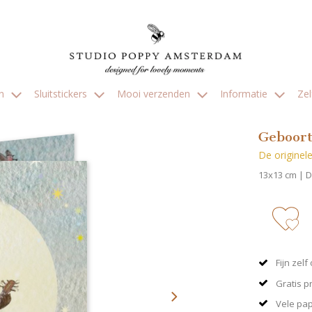
en
Sluitstickers
Mooi verzenden
Informatie
Ze
Geboort
De originele 
13x13 cm | 
zet 
Fijn zel
Gratis p
Vele pa