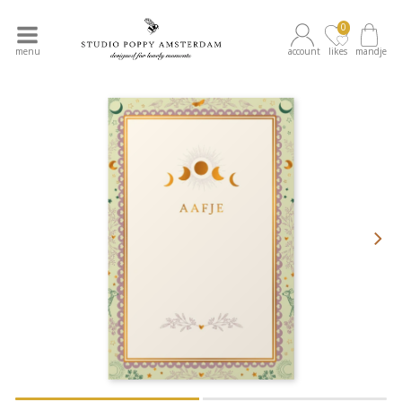
0
menu
account
likes
mandje