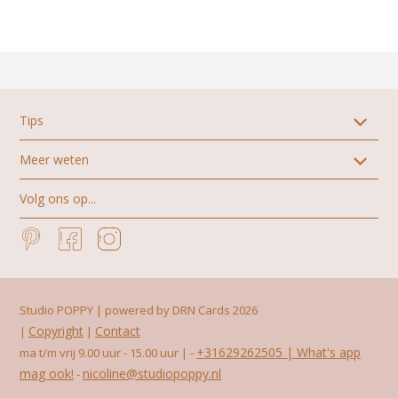
Tips
Meer weten
Alle stijlen geboortekaartjes
Zelf aan de slag
Volg ons op...
Over ons
Ontwerptips
Proefkaart aanvragen
Geboortegedichten
Pinterest
Facebook
Instagram
Levertijden
Jongensnamen
Papiersoorten
Meisjesnamen
Geboortezegels
Checklist geboortekaartje
Algemene en bijzondere voorwaarden
Geboortekaartje trends 2025
Studio POPPY | powered by DRN Cards 2026
Privacybeleid
Copyright
Contact
|
|
Veelgestelde vragen
+31629262505 | What's app
ma t/m vrij 9.00 uur - 15.00 uur |
-
mag ook!
nicoline@studiopoppy.nl
-