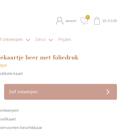
0
account
(
0
) €
0,00
lf ontwerpen
Deco
Prijzen
ekaartje beer met foliedruk
ique
Dubbele kaart
op verlanglijstje
Zelf ontwerpen
f ontwerpen
roefkaart
piersoorten beschikbaar