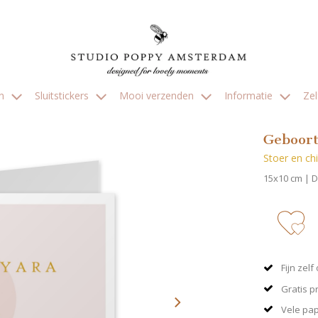
en
Sluitstickers
Mooi verzenden
Informatie
Ze
Geboort
Stoer en ch
15x10 cm | 
zet 
Fijn zel
Gratis p
Vele pa