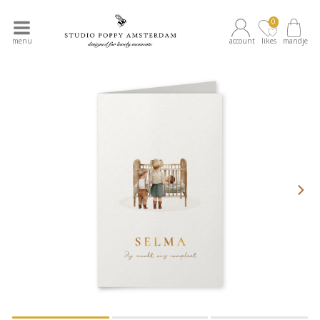
0
menu
account
likes
mandje