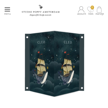
0
menu
account
likes
mandje