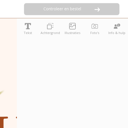
Controleer en bestel
Tekst
Achtergrond
Illustraties
Foto's
Info & hulp
Welkom li