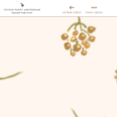
verlaat editor
meer opties