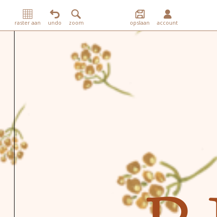
raster aan
undo
zoom
opslaan
account