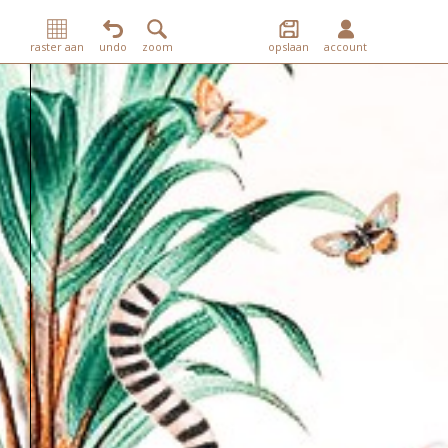
raster aan
undo
zoom
opslaan
account