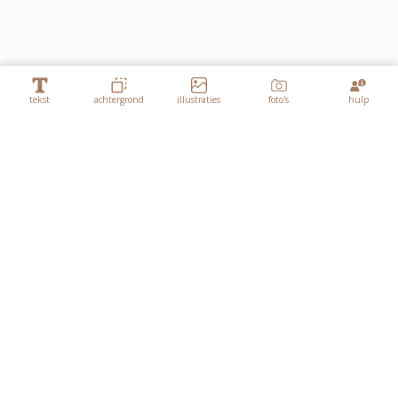
tekst
achtergrond
illustraties
foto's
hulp
Lagen
Takje - kopie
Takje - kopie - kopie - kopie
Takje - kopie - kopie