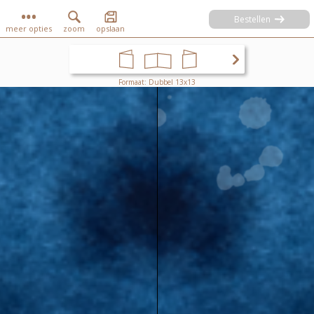
Bestellen
meer opties
zoom
opslaan
Formaat: Dubbel 13x13