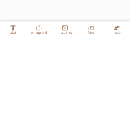
tekst
achtergrond
illustraties
foto's
hulp
Lagen
Hart - kopie - kopie - kopie - kopie
Hart - kopie - kopie - kopie - kopie - kopie
Hart - kopie - kopie - kopie - kopie