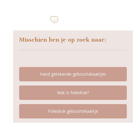
zet op verlanglijstje
Misschien ben je op zoek naar:
Hand getekende geboortekaartjes
Wat is foliedruk?
Foliedruk geboortekaartje