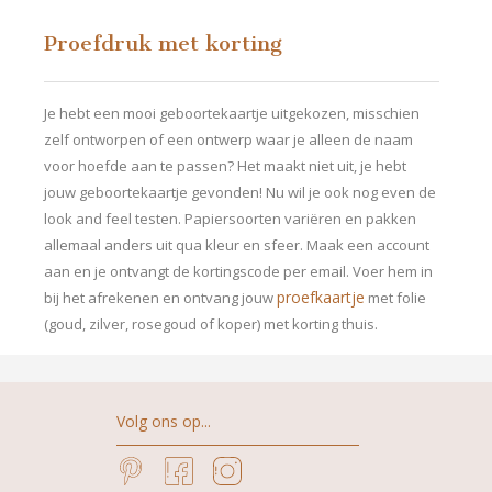
Proefdruk met korting
Je hebt een mooi geboortekaartje uitgekozen, misschien
zelf ontworpen of een ontwerp waar je alleen de naam
voor hoefde aan te passen? Het maakt niet uit, je hebt
jouw geboortekaartje gevonden! Nu wil je ook nog even de
look and feel testen. Papiersoorten variëren en pakken
allemaal anders uit qua kleur en sfeer. Maak een account
aan en je ontvangt de kortingscode per email. Voer hem in
proefkaartje
bij het afrekenen en ontvang jouw
met folie
(goud, zilver, rosegoud of koper) met korting thuis.
Volg ons op...
Pinterest
Facebook
Instagram