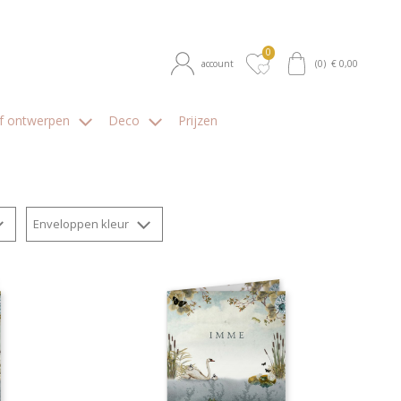
0
account
(
0
) €
0,00
lf ontwerpen
Deco
Prijzen
Enveloppen kleur