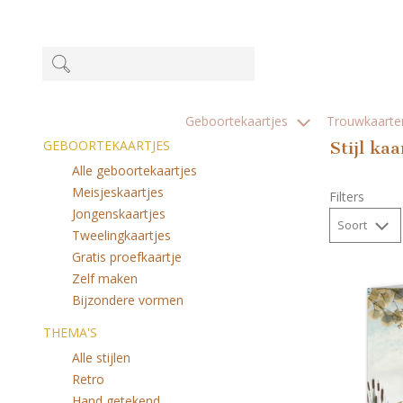
Geboortekaartjes
Trouwkaart
GEBOORTEKAARTJES
Stijl kaa
Alle geboortekaartjes
Meisjeskaartjes
Filters
Jongenskaartjes
Soort
Tweelingkaartjes
Gratis proefkaartje
Zelf maken
Bijzondere vormen
THEMA'S
Alle stijlen
Retro
Hand getekend