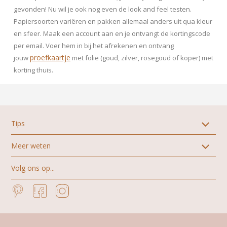
gevonden! Nu wil je ook nog even de look and feel testen.
Papiersoorten variëren en pakken allemaal anders uit qua kleur
en sfeer. Maak een account aan en je ontvangt de kortingscode
per email. Voer hem in bij het afrekenen en ontvang
proefkaartje
jouw
met folie (goud, zilver, rosegoud of koper) met
korting thuis.
Tips
Meer weten
Alle stijlen geboortekaartjes
Zelf aan de slag
Volg ons op...
Over ons
Ontwerptips
Proefkaart aanvragen
Geboortegedichten
Pinterest
Facebook
Instagram
Levertijden
Jongensnamen
Papiersoorten
Meisjesnamen
Geboortezegels
Checklist geboortekaartje