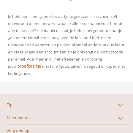
Je hebt een mooi geboortekaartje uitgekozen, misschien zelf
ontworpen of een ontwerp waar je alleen de naam voor hoefde
aan te passen? Het maakt niet uit, je hebt jouw geboortekaartje
gevonden! Nu wil je ook nog even de look and feel testen.
Papiersoorten variëren en pakken allemaal anders uit qua kleur
en sfeer. Maak een account aan en je ontvangt de kortingscode
per email. Voer hem in bij het afrekenen en ontvang
proefkaartje
jouw
met folie (goud, zilver, rosegoud of koper) met
korting thuis.
Tips
Meer weten
Alle stijlen geboortekaartjes
Zelf aan de slag
Volg ons op...
Over ons
Ontwerptips