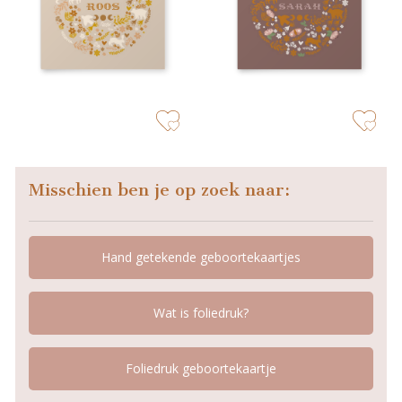
zet op verlanglijstje
zet op verla
Misschien ben je op zoek naar:
Hand getekende geboortekaartjes
Wat is foliedruk?
Foliedruk geboortekaartje