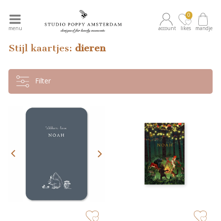
0
menu
account
likes
mandje
Stijl kaartjes:
dieren
Filter